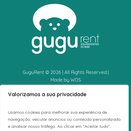
GuguRent © 2026 | All Rights Reserved |
Made by WDS
Valorizamos a sua privacidade
POLÍTICA DE PRIVACIDADE
TERMOS E CONDIÇÕES
Usamos cookies para melhorar sua experiência de
LIVRO DE RECLAMAÇÕES
navegação, veicular anúncios ou conteúdo personalizado
e analisar nosso tráfego. Ao clicar em “Aceitar tudo”,