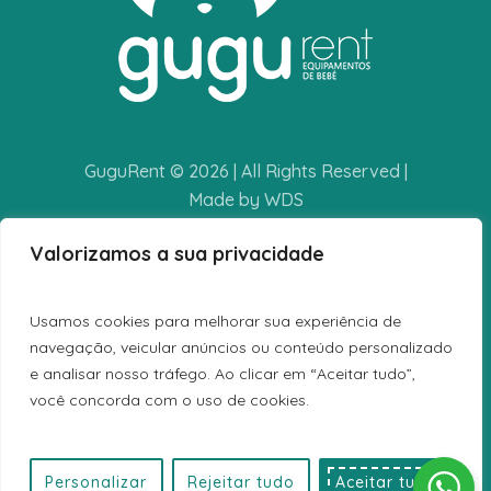
GuguRent © 2026 | All Rights Reserved |
Made by WDS
Valorizamos a sua privacidade
POLÍTICA DE PRIVACIDADE
TERMOS E CONDIÇÕES
Usamos cookies para melhorar sua experiência de
LIVRO DE RECLAMAÇÕES
navegação, veicular anúncios ou conteúdo personalizado
e analisar nosso tráfego. Ao clicar em “Aceitar tudo”,
você concorda com o uso de cookies.
Personalizar
Rejeitar tudo
Aceitar tudo