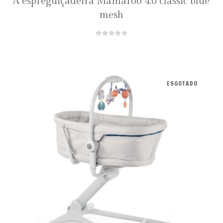
A espreguiçadeira Mamaroo 4.0 classic blue
mesh
ESGOTADO