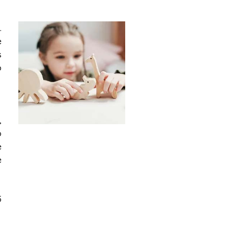
.
e
s
o
,
o
e
e
5