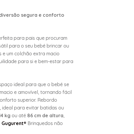
diversão segura e conforto
rfeita para pais que procuram
átil para o seu bebé brincar ou
 e um colchão extra macio
uilidade para si e bem-estar para
spaço ideal para que o bebé se
acio e amovível, tornando fácil
onforto superior. Rebordo
 ideal para evitar batidas ou
14 kg
ou até
86 cm de altura
,
s
Gugurent®
Brinquedos não