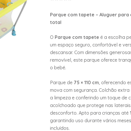
Parque com tapete – Aluguer para 
total
O
Parque com tapete
é a escolha pe
um espaço seguro, confortável e vers
descansar. Com dimensões generosas
removível, este parque oferece tranq
o bebé.
Parque de
75 × 110 cm
, oferecendo e
mova com segurança. Colchão extra m
a limpeza e conferindo um toque de c
acolchoado que protege nas laterais,
desconforto. Apto para crianças até
garantindo uso durante vários mese
incluídos.