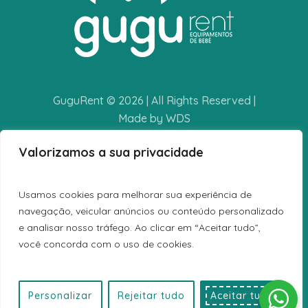
GuguRent © 2026 | All Rights Reserved |
Made by WDS
Valorizamos a sua privacidade
POLÍTICA DE PRIVACIDADE
TERMOS E CONDIÇÕES
Usamos cookies para melhorar sua experiência de
LIVRO DE RECLAMAÇÕES
navegação, veicular anúncios ou conteúdo personalizado
e analisar nosso tráfego. Ao clicar em “Aceitar tudo”,
você concorda com o uso de cookies.
Personalizar
Rejeitar tudo
Aceitar tudo