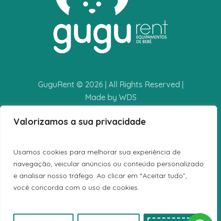
GuguRent © 2026 | All Rights Reserved |
Made by WDS
Valorizamos a sua privacidade
POLÍTICA DE PRIVACIDADE
TERMOS E CONDIÇÕES
Usamos cookies para melhorar sua experiência de
LIVRO DE RECLAMAÇÕES
navegação, veicular anúncios ou conteúdo personalizado
e analisar nosso tráfego. Ao clicar em “Aceitar tudo”,
você concorda com o uso de cookies.