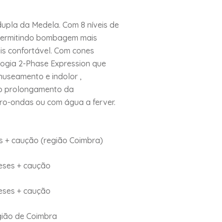
dupla da Medela. Com 8 níveis de
 permitindo bombagem mais
s confortável. Com cones
ogia 2-Phase Expression que
anuseamento e indolor ,
 o prolongamento da
ro-ondas ou com água a ferver.
s + caução (região Coimbra)
eses + caução
eses + caução
gião de Coimbra