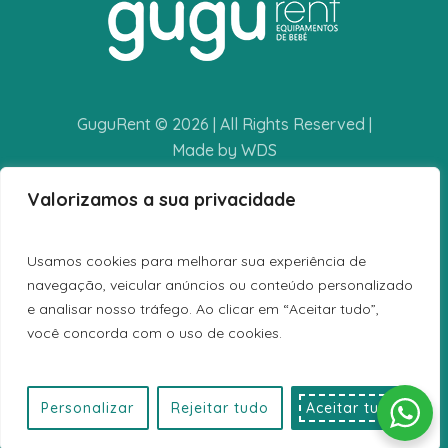
GuguRent © 2026 | All Rights Reserved |
Made by WDS
Valorizamos a sua privacidade
POLÍTICA DE PRIVACIDADE
TERMOS E CONDIÇÕES
Usamos cookies para melhorar sua experiência de
LIVRO DE RECLAMAÇÕES
navegação, veicular anúncios ou conteúdo personalizado
e analisar nosso tráfego. Ao clicar em “Aceitar tudo”,
você concorda com o uso de cookies.
Personalizar
Rejeitar tudo
Aceitar tudo