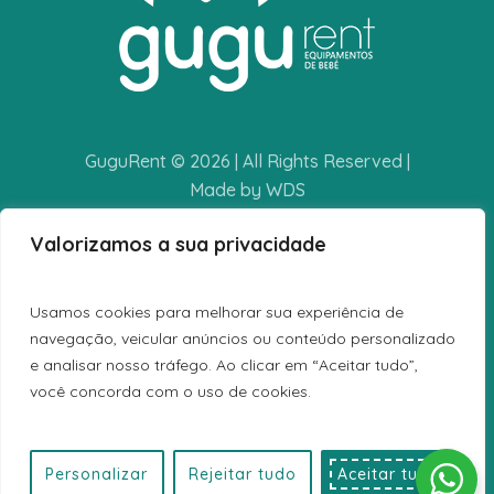
GuguRent © 2026 | All Rights Reserved |
Made by WDS
Valorizamos a sua privacidade
POLÍTICA DE PRIVACIDADE
TERMOS E CONDIÇÕES
Usamos cookies para melhorar sua experiência de
LIVRO DE RECLAMAÇÕES
navegação, veicular anúncios ou conteúdo personalizado
e analisar nosso tráfego. Ao clicar em “Aceitar tudo”,
você concorda com o uso de cookies.
Personalizar
Rejeitar tudo
Aceitar tudo